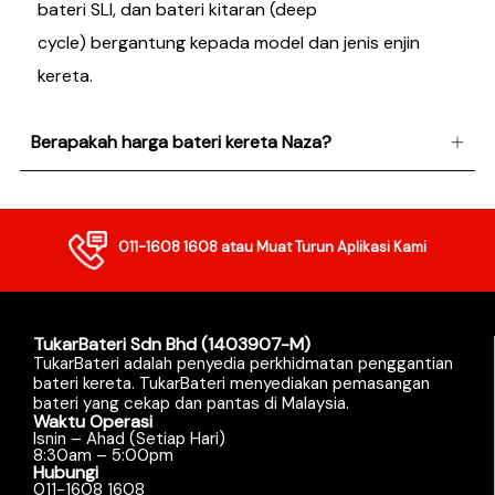
bateri SLI, dan bateri kitaran (deep
cycle) bergantung kepada model dan jenis enjin
kereta.
Berapakah harga bateri kereta Naza?
011-1608 1608
atau Muat Turun Aplikasi Kami
TukarBateri Sdn Bhd (1403907-M)
TukarBateri adalah penyedia perkhidmatan penggantian
bateri kereta. TukarBateri menyediakan pemasangan
bateri yang cekap dan pantas di Malaysia.
Waktu Operasi
Isnin – Ahad (Setiap Hari)
8:30am – 5:00pm
Hubungi
011-1608 1608