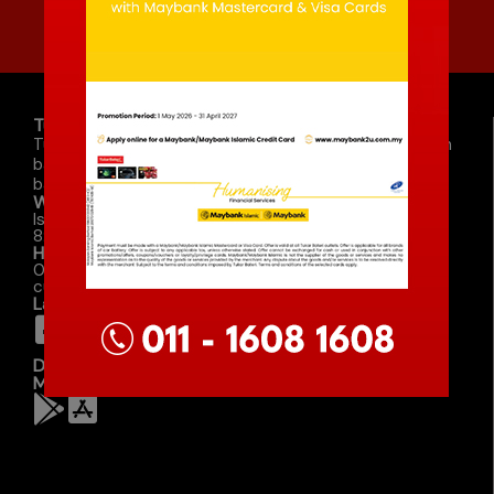
011-1608 1608
atau Muat Turun Aplikasi Kami
TukarBateri Sdn Bhd (1403907-M)
TukarBateri adalah penyedia perkhidmatan penggantian
bateri kereta. TukarBateri menyediakan pemasangan
bateri yang cekap dan pantas di Malaysia.
Waktu Operasi
Isnin – Ahad (Setiap Hari)
8:30am – 5:00pm
Hubungi
011-1608 1608
customersupport@tukarbateri.com.my
Laman Media Sosial
Dasar Privasi
Muat Turun Aplikasi Di Sini