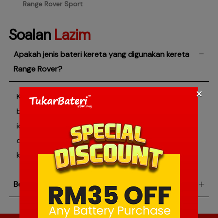
Range Rover Sport
Soalan
Lazim
Apakah jenis bateri kereta yang digunakan kereta
Range Rover?
×
Kereta Range Rover menggunakan pelbagai jenis
bateri kereta seperti asid plumbum, bateri lithium-
ion, bateri SLI, dan bateri kitaran (deep
cycle) bergantung kepada model dan jenis enjin
kereta.
Berapakah harga bateri kereta Range Rover?