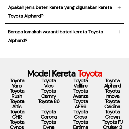
Apakah jenis bateri kereta yang digunakan kereta
Toyota Alphard?
Berapa lamakah waranti bateri kereta Toyota
Alphard?
Model Kereta
Toyota
Toyota
Toyota
Toyota
Toyota
Yaris
Vios
Vellfire
Alphard
Toyota
Toyota
Toyota
Toyota
Rush
Camry
Avanza
Innova
Toyota
Toyota 86
Toyota
Toyota
Altis
AE86
Caldina
Toyota
Toyota
Toyota
Toyota
CHR
Corona
Cross
Crown
Toyota
Toyota
Toyota
Toyota FJ
Cynos
Dyna
Estima
Cruiser 2