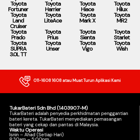
Toyota
Toyota
Toyota
Toyota
Fortuner
Harrier
Hiace
Hilux
Toyota
Toyota
Toyota
Toyota
Land
LiteAce
Mark X
MR2
Cruiser
Toyota
Toyota
Toyota
Toyota
Prado
Prius
Sienta
Starlet
Toyota
Toyota
Toyota
Toyota
SUPRA
Unser
Vigo
Wish
3.0L TT
011-1608 1608
atau Muat Turun Aplikasi Kami
TukarBateri Sdn Bhd (1403907-M)
TukarBateri adalah penyedia perkhidmatan penggantian
bateri kereta. TukarBateri menyediakan pemasangan
bateri yang cekap dan pantas di Malaysia.
Waktu Operasi
Isnin – Ahad (Setiap Hari)
8:30am – 5:00pm