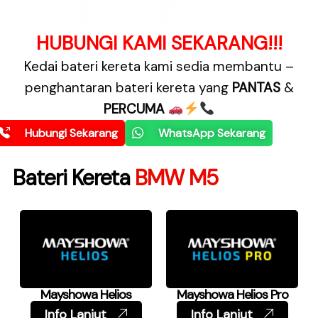
HUBUNGI KAMI SEKARANG!!!
Kedai bateri kereta
kami sedia membantu –
penghantaran bateri kereta yang
PANTAS
&
PERCUMA
Hubungi Sekarang
WhatsApp Sekarang
Bateri Kereta
BMW M5
Mayshowa Helios
Mayshowa Helios Pro
Info Lanjut
Info Lanjut