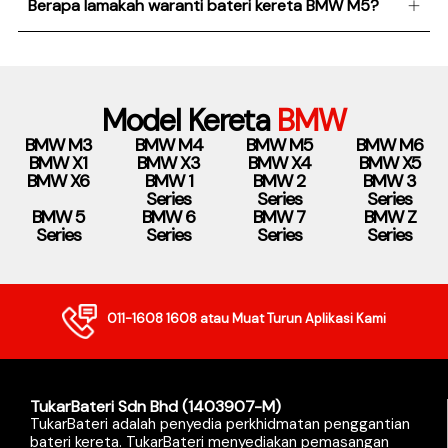
Berapa lamakah waranti bateri kereta BMW M5?
Model Kereta
BMW
BMW M3
BMW M4
BMW M5
BMW M6
BMW X1
BMW X3
BMW X4
BMW X5
BMW X6
BMW 1
BMW 2
BMW 3
Series
Series
Series
BMW 5
BMW 6
BMW 7
BMW Z
Series
Series
Series
Series
011-1608 1608
atau Muat Turun Aplikasi Kami
TukarBateri Sdn Bhd (1403907-M)
TukarBateri adalah penyedia perkhidmatan penggantian
bateri kereta. TukarBateri menyediakan pemasangan