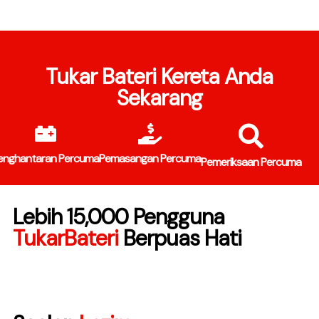
Tukar Bateri Kereta Anda
Sekarang
enghantaran Percuma
Pemasangan Percuma
Pemeriksaan Percuma
Lebih 15,000 Pengguna
TukarBateri
Berpuas Hati