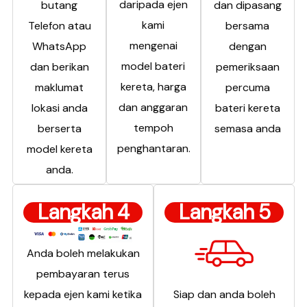
daripada ejen
butang
dan dipasang
kami
Telefon atau
bersama
mengenai
WhatsApp
dengan
model bateri
dan berikan
pemeriksaan
kereta, harga
maklumat
percuma
dan anggaran
lokasi anda
bateri kereta
tempoh
berserta
semasa anda
penghantaran.
model kereta
anda.
Langkah 4
Langkah 5
Anda boleh melakukan
pembayaran terus
kepada ejen kami ketika
Siap dan anda boleh