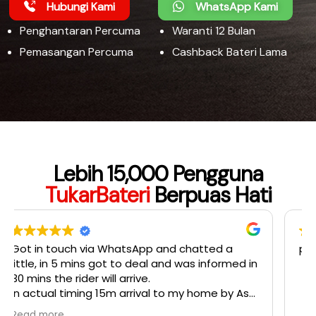
Hubungi Kami
WhatsApp Kami
Penghantaran Percuma
Waranti 12 Bulan
Pemasangan Percuma
Cashback Bateri Lama
Lebih 15,000 Pengguna
TukarBateri
Berpuas Hati
provide outcall service