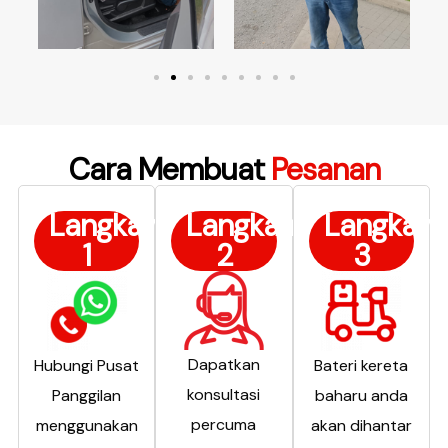
Cara Membuat
Pesanan
Langkah
Langkah
Langkah
1
2
3
Dapatkan
Hubungi Pusat
Bateri kereta
konsultasi
Panggilan
baharu anda
percuma
menggunakan
akan dihantar