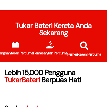
Tukar Bateri Kereta Anda
Sekarang
enghantaran Percuma
Pemasangan Percuma
Pemeriksaan Percuma
Lebih 15,000 Pengguna
TukarBateri
Berpuas Hati