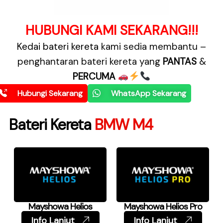
HUBUNGI KAMI SEKARANG!!!
Kedai bateri kereta
kami sedia membantu –
penghantaran bateri kereta yang
PANTAS
&
PERCUMA
Hubungi Sekarang
WhatsApp Sekarang
Bateri Kereta
BMW M4
Mayshowa Helios
Mayshowa Helios Pro
Info Lanjut
Info Lanjut