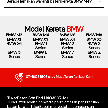
Berapa lamakah waranti bateri kereta BMW M4?
Model Kereta
BMW
BMW M3
BMW M4
BMW M5
BMW M6
BMW X1
BMW X3
BMW X4
BMW X5
BMW X6
BMW 1
BMW 2
BMW 3
Series
Series
Series
BMW 5
BMW 6
BMW 7
BMW Z
Series
Series
Series
Series
011-1608 1608
atau Muat Turun Aplikasi Kami
TukarBateri Sdn Bhd (1403907-M)
TukarBateri adalah penyedia perkhidmatan penggantian
bateri kereta. TukarBateri menyediakan pemasangan