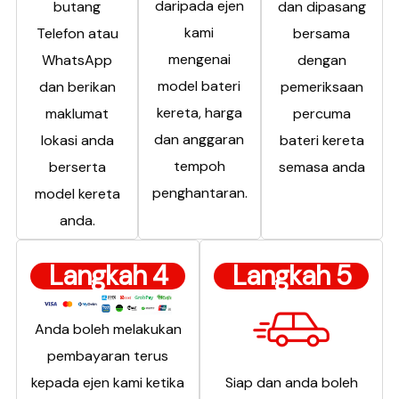
daripada ejen
butang
dan dipasang
kami
Telefon atau
bersama
mengenai
WhatsApp
dengan
model bateri
dan berikan
pemeriksaan
kereta, harga
maklumat
percuma
dan anggaran
lokasi anda
bateri kereta
tempoh
berserta
semasa anda
penghantaran.
model kereta
anda.
Langkah 4
Langkah 5
Anda boleh melakukan
pembayaran terus
kepada ejen kami ketika
Siap dan anda boleh