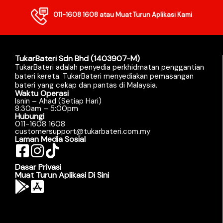
011-1608 1608
atau Muat Turun Aplikasi Kami
TukarBateri Sdn Bhd (1403907-M)
TukarBateri adalah penyedia perkhidmatan penggantian
bateri kereta. TukarBateri menyediakan pemasangan
bateri yang cekap dan pantas di Malaysia.
Waktu Operasi
Isnin – Ahad (Setiap Hari)
8:30am – 5:00pm
Hubungi
011-1608 1608
customersupport@tukarbateri.com.my
Laman Media Sosial
Dasar Privasi
Muat Turun Aplikasi Di Sini