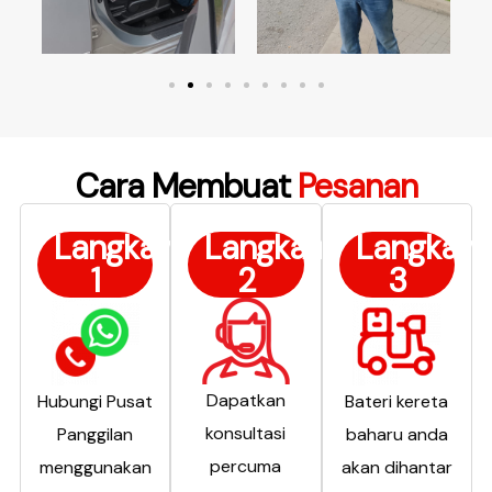
Cara Membuat
Pesanan
Langkah
Langkah
Langkah
1
2
3
Dapatkan
Hubungi Pusat
Bateri kereta
konsultasi
Panggilan
baharu anda
percuma
menggunakan
akan dihantar