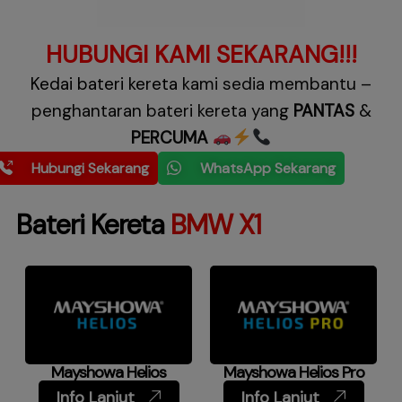
HUBUNGI KAMI SEKARANG!!!
Kedai bateri kereta
kami sedia membantu –
penghantaran bateri kereta yang
PANTAS
&
PERCUMA
Hubungi Sekarang
WhatsApp Sekarang
Bateri Kereta
BMW X1
Mayshowa Helios
Mayshowa Helios Pro
Info Lanjut
Info Lanjut