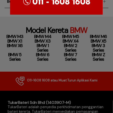
Berapa lamakah waranti bateri kereta BMW X1?
Model Kereta
BMW
BMW M3
BMW M4
BMW M5
BMW M6
BMW X1
BMW X3
BMW X4
BMW X5
BMW X6
BMW 1
BMW 2
BMW 3
Series
Series
Series
BMW 5
BMW 6
BMW 7
BMW Z
Series
Series
Series
Series
011-1608 1608
atau Muat Turun Aplikasi Kami
TukarBateri Sdn Bhd (1403907-M)
TukarBateri adalah penyedia perkhidmatan penggantian
bateri kereta. TukarBateri menyediakan pemasangan