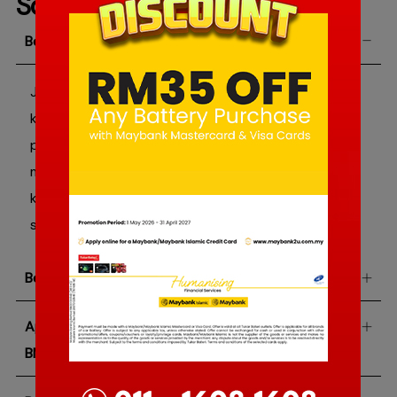
Soalan
Lazim
Berapa lamakah bateri kereta BMW X1 bertahan?
Jangka hayat bateri kereta BMW X1 bergantung
kepada pelbagai faktor seperti kualiti bateri,
penggunaan kenderaan dan cara anda
menyelenggara kenderaan anda. Umumnya, bateri
kereta BMW X1 boleh bertahan sehingga 3-5 tahun
sebelum ia perlu diganti.
Berapakah harga bateri kereta BMW X1?
Apakah jenis bateri kereta yang digunakan kereta
BMW X1?