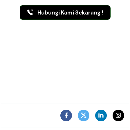
& Pemasangan Percuma
Hubungi Kami Sekarang !
Kami Berada di:
Kuala Lumpur
|
Selangor
|
Pulau Pinang
|
Terengganu
|
Johor
|
Kelantan
|
Melaka
​ |
Perak