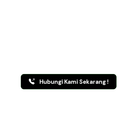
Cari Bateri Kereta Baharu?
Hubungi Kami Sekarang!!!
Penghantaran Bateri Kereta
& Pemasangan Percuma
Hubungi Kami Sekarang !
Kami Berada di:
Kuala Lumpur
|
Selangor
|
Pulau Pinang
|
Terengganu
|
Johor
|
Kelantan
|
Melaka
​ |
Perak