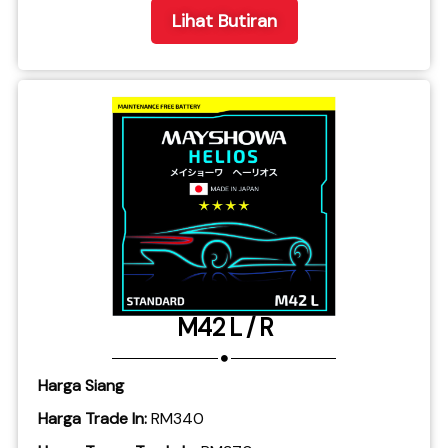
Lihat Butiran
M42 L / R
Harga Siang
Harga Trade In:
RM340