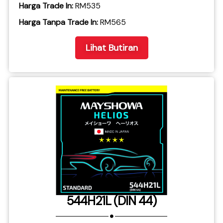
Harga Trade In:
RM535
​Harga Tanpa Trade In:
RM565
Lihat Butiran
544H21L (DIN 44)