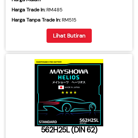
Harga Trade In:
RM485
​Harga Tanpa Trade In:
RM515
Lihat Butiran
562H25L (DIN 62)