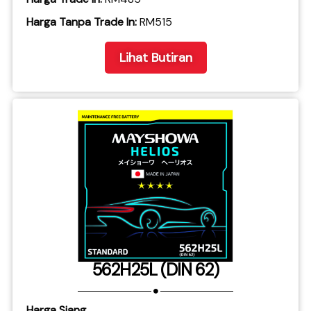
​Harga Tanpa Trade In:
RM515
Lihat Butiran
562H25L (DIN 62)
Harga Siang