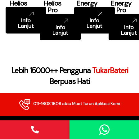
Helios
Helios
Energy
Energy
Pro
Pro
Info
Info
Lanjut
Lanjut
Info
Info
Lanjut
Lanjut
Lebih 15000++ Pengguna
TukarBateri
Berpuas Hati
011-1608 1608
atau Muat Turun Aplikasi Kami
TukarBateri Sdn Bhd (1403907-M)
TukarBateri adalah penyedia perkhidmatan penggantian