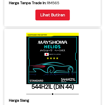
​Harga Tanpa Trade In:
RM565
Lihat Butiran
544H21L (DIN 44)
Harga Siang