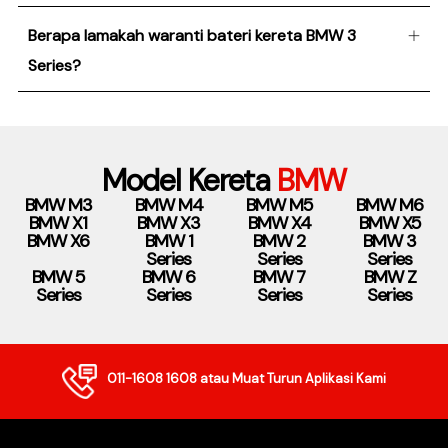
Berapa lamakah waranti bateri kereta BMW 3
Series?
Model Kereta
BMW
BMW M3
BMW M4
BMW M5
BMW M6
BMW X1
BMW X3
BMW X4
BMW X5
BMW X6
BMW 1
BMW 2
BMW 3
Series
Series
Series
BMW 5
BMW 6
BMW 7
BMW Z
Series
Series
Series
Series
011-1608 1608
atau Muat Turun Aplikasi Kami