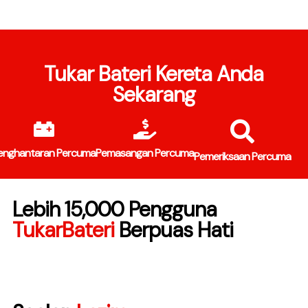
Tukar Bateri Kereta Anda
Sekarang
enghantaran Percuma
Pemasangan Percuma
Pemeriksaan Percuma
Lebih 15,000 Pengguna
TukarBateri
Berpuas Hati