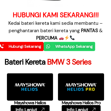
HUBUNGI KAMI SEKARANG!!!
Kedai bateri kereta
kami sedia membantu –
penghantaran bateri kereta yang
PANTAS
&
PERCUMA
Hubungi Sekarang
WhatsApp Sekarang
Bateri Kereta
BMW 3 Series
Mayshowa Helios
Mayshowa Helios Pro
Info Lanjut
Info Lanjut