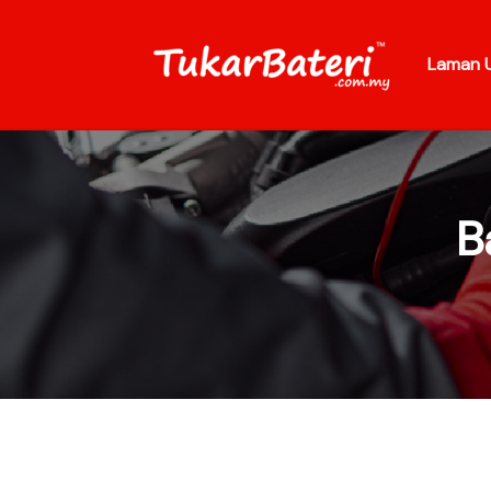
Laman 
B