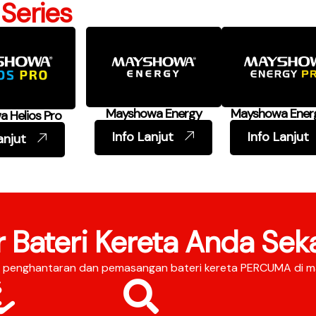
Series
Mayshowa Energy
Mayshowa Ener
 Helios Pro
Info Lanjut
Info Lanjut
anjut
r Bateri Kereta Anda Sek
i, penghantaran dan pemasangan bateri kereta PERCUMA di m