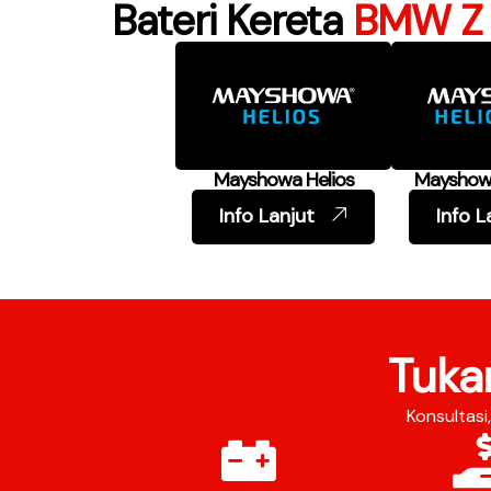
Bateri Kereta
BMW Z 
Mayshowa Helios
Mayshowa
Info Lanjut
Info L
Tuka
Konsultas