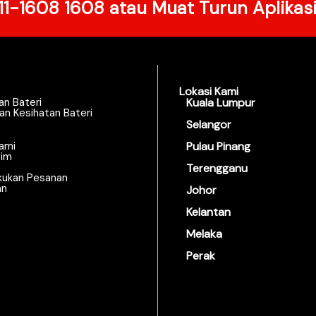
11-1608 1608
atau Muat Turun Aplikas
Lokasi Kami
an Bateri
Kuala Lumpur
an Kesihatan Bateri
Selangor
ami
Pulau Pinang
zim
Terengganu
kukan Pesanan
an
Johor
Kelantan
Melaka
Perak