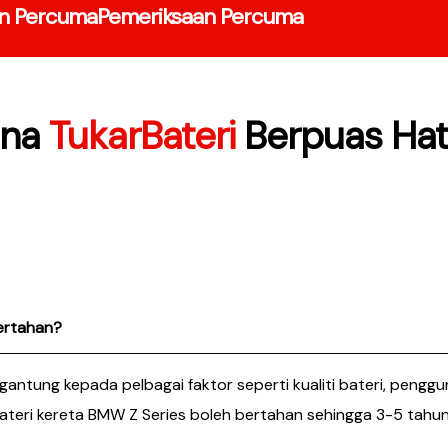
n Percuma
Pemeriksaan Percuma
una
TukarBateri
Berpuas Hat
ertahan?
gantung kepada pelbagai faktor seperti kualiti bateri, peng
ri kereta BMW Z Series boleh bertahan sehingga 3-5 tahun s