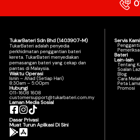
0
TukarBateri Sdn Bhd (1403907-M)
Servis Kami
Pengganti
TukarBateri adalah penyedia
Pemeriksa
perkhidmatan penggantian bateri
Bateri
kereta. TukarBateri menyediakan
Lain-lain
pemasangan bateri yang cekap dan
Tentang K
pantas di Malaysia.
Soalan La
Waktu Operasi
Blog
Isnin – Ahad (Setiap Hari)
Cara Mela
8:30am – 5:00pm
Peta Lam
Hubungi
Promosi
011-1608 1608
customersupport@tukarbateri.com.my
Laman Media Sosial
Dasar Privasi
Muat Turun Aplikasi Di Sini