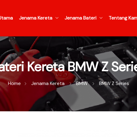
Utama
Jenama Kereta
Jenama Bateri
Tentang Kam
ateri Kereta BMW Z Seri
Home
Jenama Kereta
BMW
BMW Z Series