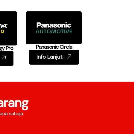
Panasonic Circla
gy Pro
Info Lanjut
arang
ana sahaja