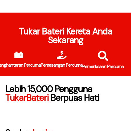
Tukar Bateri Kereta Anda
Sekarang
enghantaran Percuma
Pemasangan Percuma
Pemeriksaan Percuma
Lebih 15,000 Pengguna
TukarBateri
Berpuas Hati