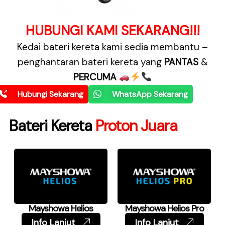
HUBUNGI KAMI SEKARANG!!!
Kedai bateri kereta
kami sedia membantu –
penghantaran bateri kereta yang
PANTAS
&
PERCUMA
Hubungi Sekarang
WhatsApp Sekarang
Bateri Kereta
Proton Juara
Mayshowa Helios
Mayshowa Helios Pro
Info Lanjut
Info Lanjut