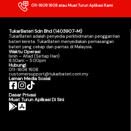
011-1608 1608
atau Muat Turun Aplikasi Kami
TukarBateri Sdn Bhd (1403907-M)
TukarBateri adalah penyedia perkhidmatan penggantian
bateri kereta. TukarBateri menyediakan pemasangan
bateri yang cekap dan pantas di Malaysia.
Waktu Operasi
Isnin – Ahad (Setiap Hari)
8:30am – 5:00pm
Hubungi
011-1608 1608
customersupport@tukarbateri.com.my
Laman Media Sosial
Dasar Privasi
Muat Turun Aplikasi Di Sini