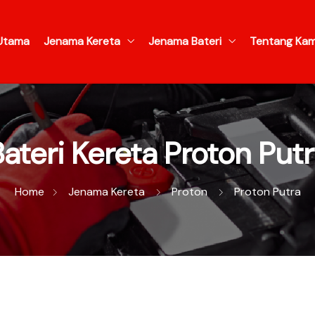
Utama
Jenama Kereta
Jenama Bateri
Tentang Kam
ateri Kereta Proton Put
Home
Jenama Kereta
Proton
Proton Putra