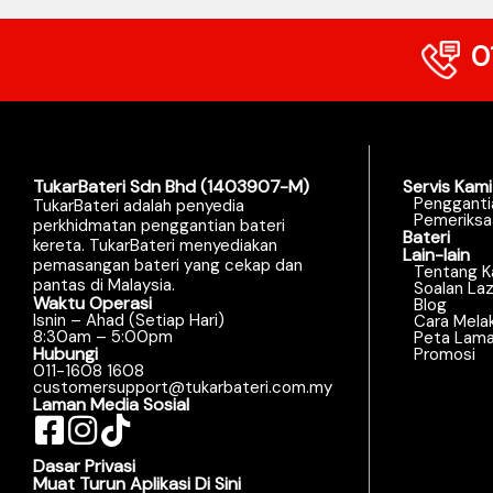
0
TukarBateri Sdn Bhd (1403907-M)
Servis Kami
Pengganti
TukarBateri adalah penyedia
Pemeriksa
perkhidmatan penggantian bateri
Bateri
kereta. TukarBateri menyediakan
Lain-lain
pemasangan bateri yang cekap dan
Tentang K
pantas di Malaysia.
Soalan La
Waktu Operasi
Blog
Isnin – Ahad (Setiap Hari)
Cara Mela
8:30am – 5:00pm
Peta Lam
Hubungi
Promosi
011-1608 1608
customersupport@tukarbateri.com.my
Laman Media Sosial
Dasar Privasi
Muat Turun Aplikasi Di Sini