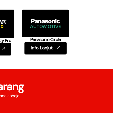
Panasonic Circla
gy Pro
Info Lanjut
arang
ana sahaja