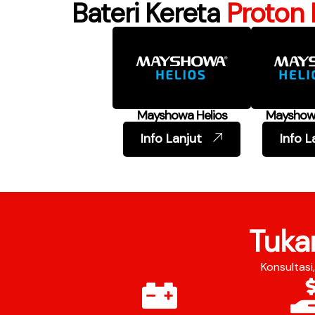
Bateri Kereta
Proton 
Mayshowa Helios
Mayshowa
Info Lanjut
Info L
Tuka
Konsultas