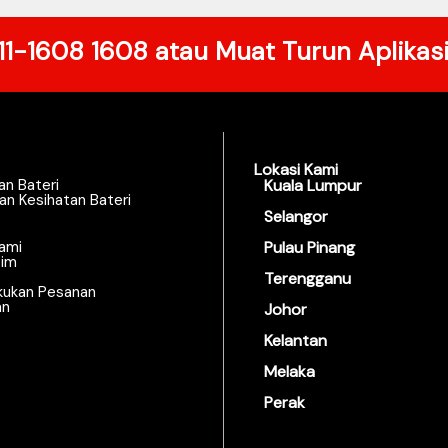
11-1608 1608
atau Muat Turun Aplikas
Lokasi Kami
an Bateri
Kuala Lumpur
an Kesihatan Bateri
Selangor
ami
Pulau Pinang
zim
Terengganu
kukan Pesanan
an
Johor
Kelantan
Melaka
Perak