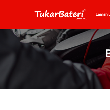
Laman 
B