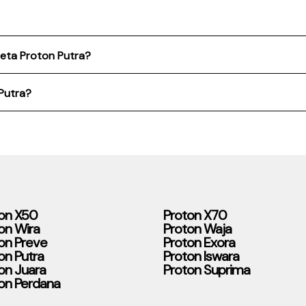
reta Proton Putra?
 Putra?
on X50
Proton X70
on Wira
Proton Waja
on Preve
Proton Exora
on Putra
Proton Iswara
on Juara
Proton Suprima
on Perdana