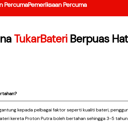
n Percuma
Pemeriksaan Percuma
una
TukarBateri
Berpuas Hat
ertahan?
gantung kepada pelbagai faktor seperti kualiti bateri, peng
ri kereta Proton Putra boleh bertahan sehingga 3-5 tahun s