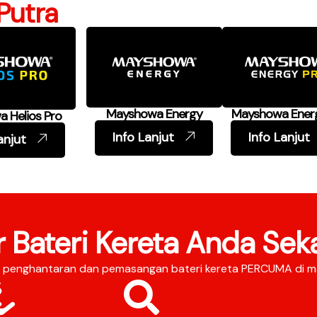
Putra
Mayshowa Energy
Mayshowa Ener
 Helios Pro
Info Lanjut
Info Lanjut
anjut
r Bateri Kereta Anda Sek
i, penghantaran dan pemasangan bateri kereta PERCUMA di m